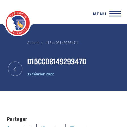
MENU
Accueil
d15cc0814929347d
d15cc0814929347d
12 février 2022
Partager