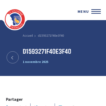
MENU
Accueil
d1593271f40e3f40
d1593271f40e3f40
1 novembre 2025
Partager