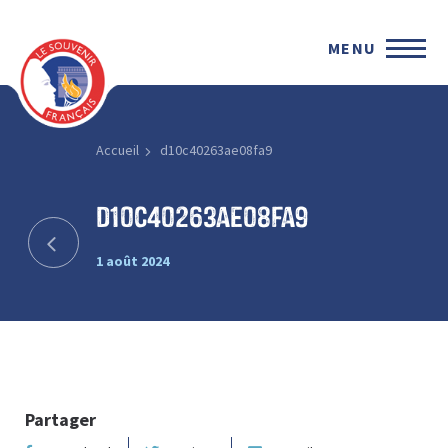
MENU
Accueil
d10c40263ae08fa9
d10c40263ae08fa9
1 août 2024
Partager