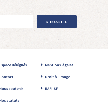
S'INSCRIRE
Espace délégués
Mentions légales
Contact
Droit à l’image
Nous soutenir
RAFI-SF
Nos statuts