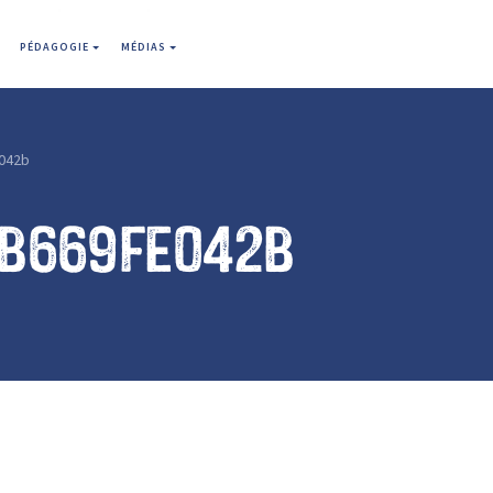
PÉDAGOGIE
MÉDIAS
042b
3b669fe042b