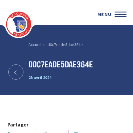
MENU
Accueil
d0c7eade5dae364e
d0c7eade5dae364e
25 avril 2024
Partager