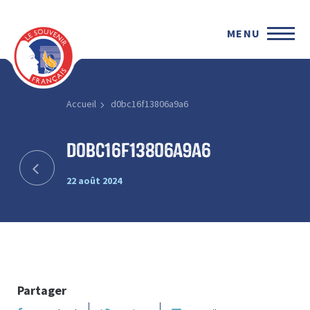
MENU
Accueil
d0bc16f13806a9a6
d0bc16f13806a9a6
22 août 2024
Partager