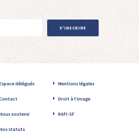
S'INSCRIRE
Espace délégués
Mentions légales
Contact
Droit à l’image
Nous soutenir
RAFI-SF
Nos statuts