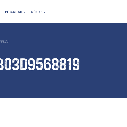
PÉDAGOGIE
MÉDIAS
8819
b03d9568819