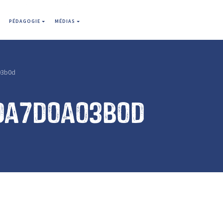
PÉDAGOGIE
MÉDIAS
03b0d
da7d0a03b0d