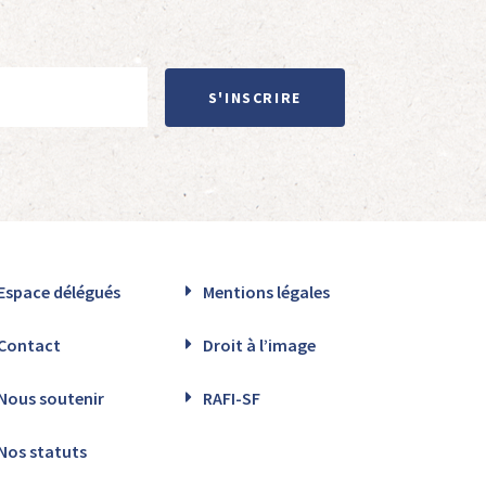
S'INSCRIRE
Espace délégués
Mentions légales
Contact
Droit à l’image
Nous soutenir
RAFI-SF
Nos statuts