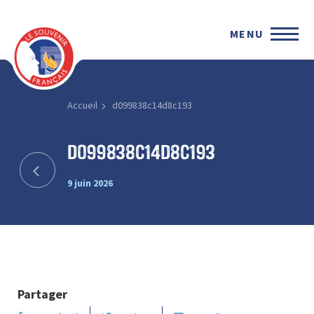
MENU
Accueil
d099838c14d8c193
d099838c14d8c193
9 juin 2026
Partager