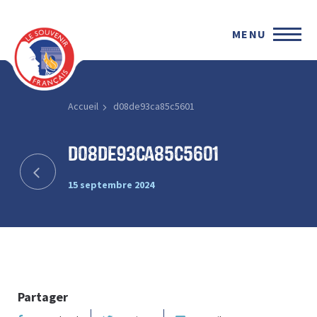
MENU
Accueil
d08de93ca85c5601
d08de93ca85c5601
15 septembre 2024
Partager