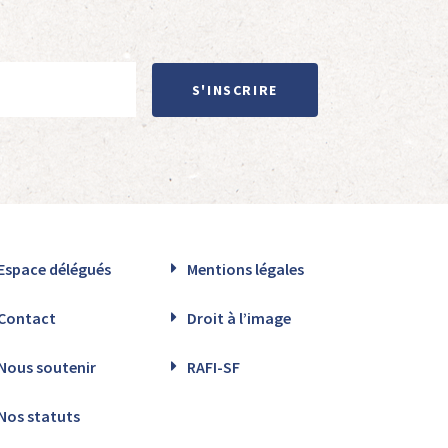
S'INSCRIRE
Espace délégués
Mentions légales
Contact
Droit à l’image
Nous soutenir
RAFI-SF
Nos statuts