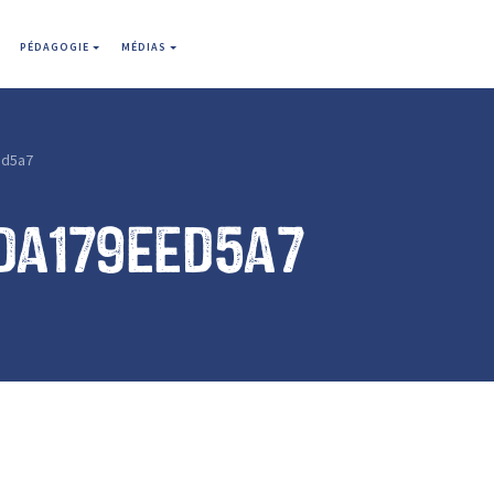
PÉDAGOGIE
MÉDIAS
ed5a7
da179eed5a7