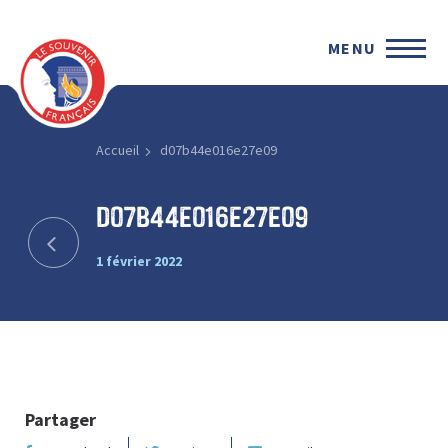
MENU
Accueil
d07b44e016e27e09
d07b44e016e27e09
1 février 2022
Partager