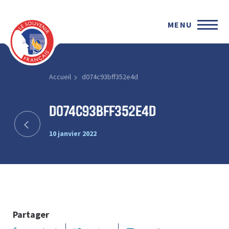
MENU
Accueil
d074c93bff352e4d
d074c93bff352e4d
10 janvier 2022
Partager