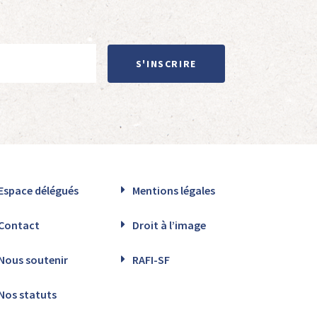
S'INSCRIRE
Espace délégués
Mentions légales
Contact
Droit à l’image
Nous soutenir
RAFI-SF
Nos statuts