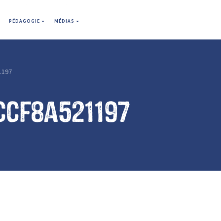
PÉDAGOGIE
MÉDIAS
1197
ccf8a521197