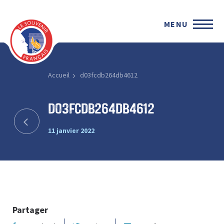
MENU
Accueil
d03fcdb264db4612
d03fcdb264db4612
11 janvier 2022
Partager