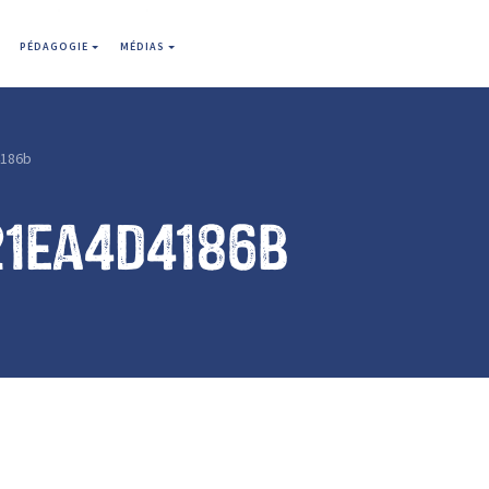
PÉDAGOGIE
MÉDIAS
186b
21ea4d4186b