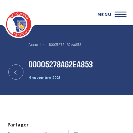
MENU
Accueil
d0005278a62ea853
d0005278a62ea853
4 novembre 2023
Partager