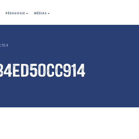
PÉDAGOGIE
MÉDIAS
c914
84ed50cc914