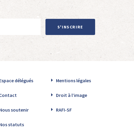
S'INSCRIRE
Espace délégués
Mentions légales
Contact
Droit à l’image
Nous soutenir
RAFI-SF
Nos statuts