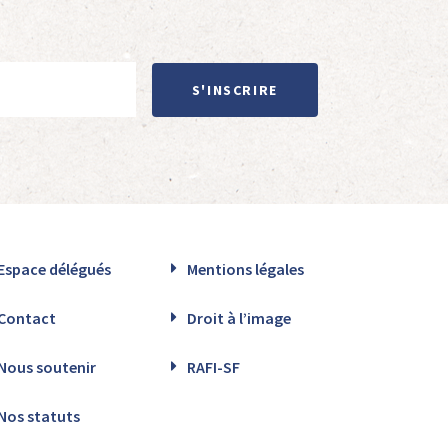
S'INSCRIRE
Espace délégués
Mentions légales
Contact
Droit à l’image
Nous soutenir
RAFI-SF
Nos statuts