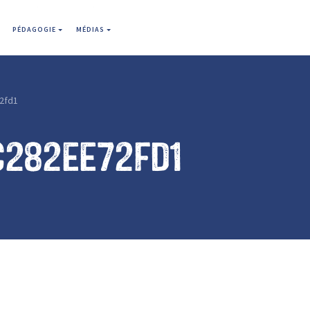
PÉDAGOGIE
MÉDIAS
2fd1
c282ee72fd1