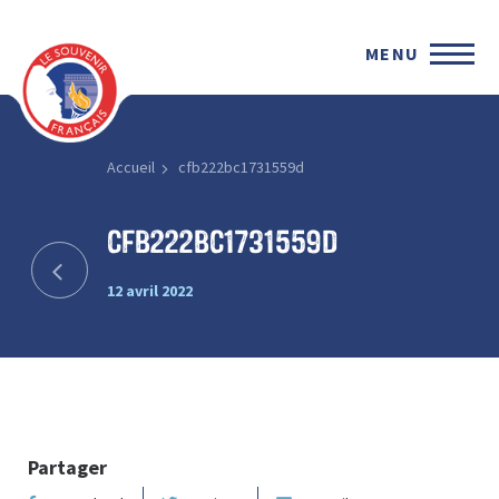
MENU
Accueil
cfb222bc1731559d
cfb222bc1731559d
12 avril 2022
Partager