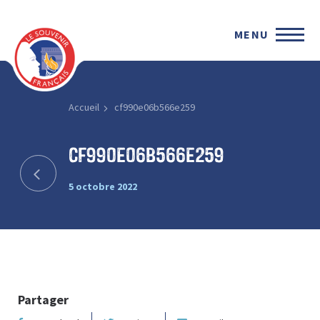
MENU
Accueil
cf990e06b566e259
cf990e06b566e259
5 octobre 2022
Partager