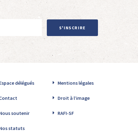
S'INSCRIRE
Espace délégués
Mentions légales
Contact
Droit à l’image
Nous soutenir
RAFI-SF
Nos statuts