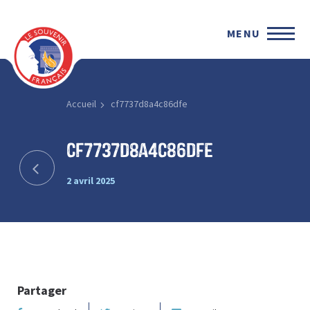
MENU
Accueil
cf7737d8a4c86dfe
cf7737d8a4c86dfe
2 avril 2025
Partager