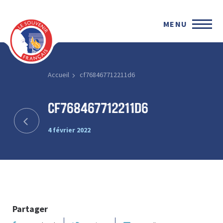
MENU
Accueil
cf768467712211d6
cf768467712211d6
4 février 2022
Partager