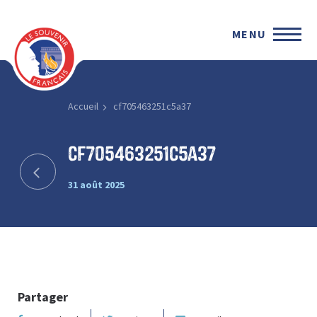
MENU
Accueil
cf705463251c5a37
cf705463251c5a37
31 août 2025
Partager