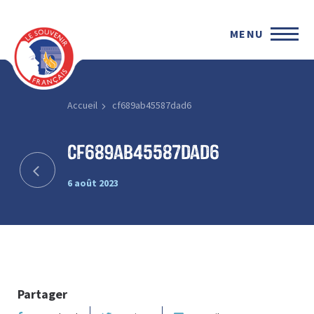
MENU
Accueil
cf689ab45587dad6
cf689ab45587dad6
6 août 2023
Partager