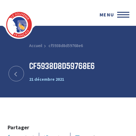
MENU
Accueil
cf5938d8d59768e6
cf5938d8d59768e6
21 décembre 2021
Partager