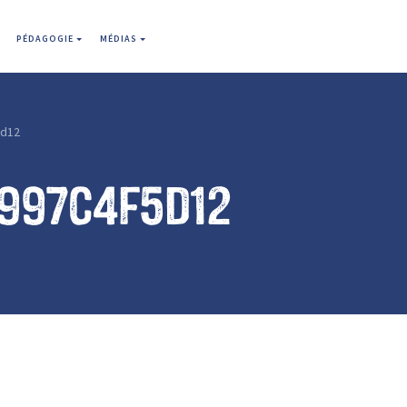
PÉDAGOGIE
MÉDIAS
5d12
7997c4f5d12