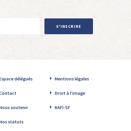
S'INSCRIRE
Espace délégués
Mentions légales
Contact
Droit à l’image
Nous soutenir
RAFI-SF
Nos statuts