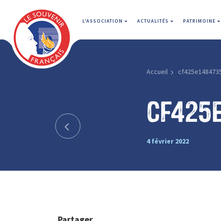
L'ASSOCIATION
ACTUALITÉS
PATRIMOINE
Accueil
cf425e148473
cf425
4 février 2022
Partager