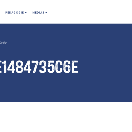
PÉDAGOGIE
MÉDIAS
5c6e
e1484735c6e