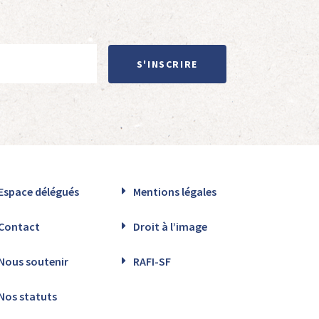
S'INSCRIRE
Espace délégués
Mentions légales
Contact
Droit à l’image
Nous soutenir
RAFI-SF
Nos statuts