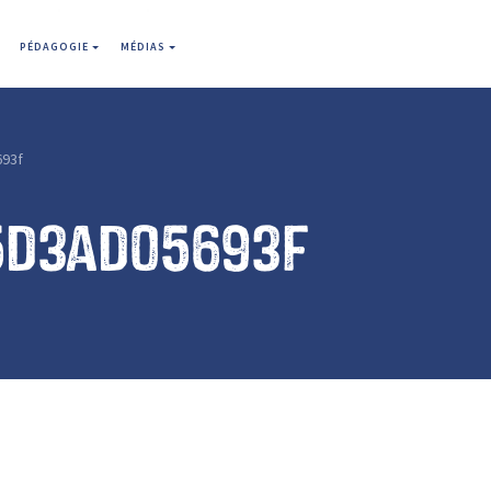
PÉDAGOGIE
MÉDIAS
693f
5d3ad05693f