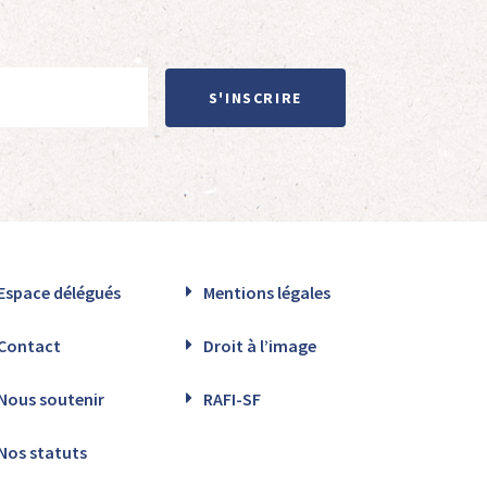
S'INSCRIRE
Espace délégués
Mentions légales
Contact
Droit à l’image
Nous soutenir
RAFI-SF
Nos statuts