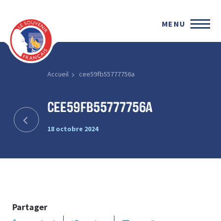
MENU
Accueil
cee59fb55777756a
cee59fb55777756a
18 octobre 2024
Partager