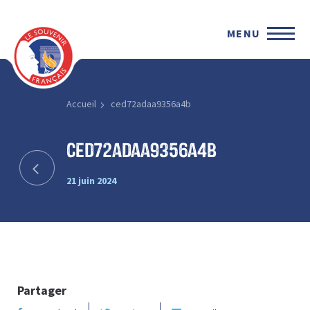
MENU
Accueil
ced72adaa9356a4b
ced72adaa9356a4b
21 juin 2024
Partager