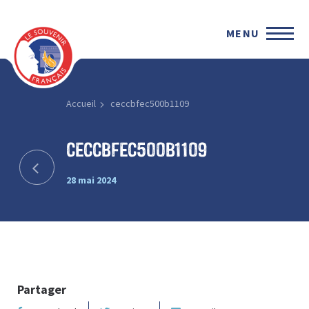
MENU
Accueil
ceccbfec500b1109
ceccbfec500b1109
28 mai 2024
Partager