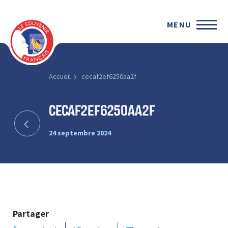
MENU
Accueil
cecaf2ef6250aa2f
cecaf2ef6250aa2f
24 septembre 2024
Partager