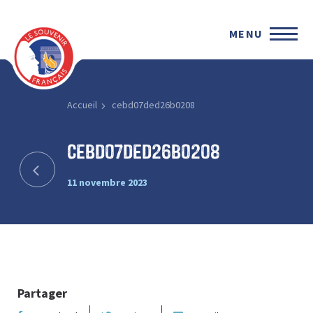
MENU
Accueil
cebd07ded26b0208
cebd07ded26b0208
11 novembre 2023
Partager