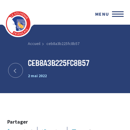
MENU
Accueil
ceb8a3b225fc8b57
ceb8a3b225fc8b57
2 mai 2022
Partager