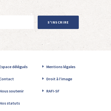
S'INSCRIRE
Espace délégués
Mentions légales
Contact
Droit à l’image
Nous soutenir
RAFI-SF
Nos statuts