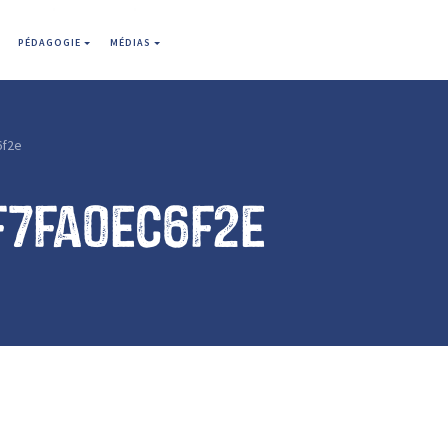
PÉDAGOGIE
MÉDIAS
6f2e
f7fa0ec6f2e