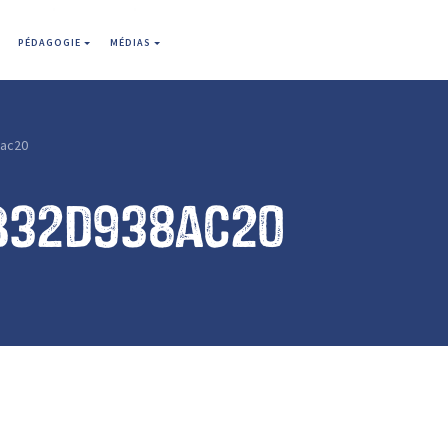
PÉDAGOGIE
MÉDIAS
ac20
b32d938ac20