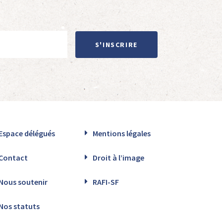
S'INSCRIRE
Espace délégués
Mentions légales
Contact
Droit à l’image
Nous soutenir
RAFI-SF
Nos statuts