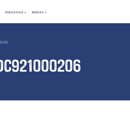
PÉDAGOGIE
MÉDIAS
0206
dc921000206