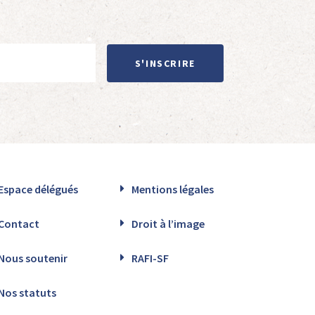
S'INSCRIRE
Espace délégués
Mentions légales
Contact
Droit à l’image
Nous soutenir
RAFI-SF
Nos statuts