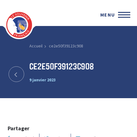
MENU
Accueil
ce2e50f39123c908
ce2e50f39123c908
9 janvier 2023
Partager