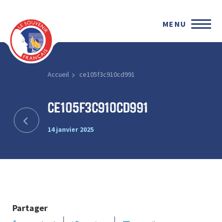
MENU
Accueil
ce105f3c910cd991
ce105f3c910cd991
14 janvier 2025
Partager