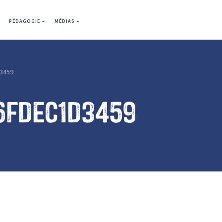
PÉDAGOGIE
MÉDIAS
3459
6fdec1d3459