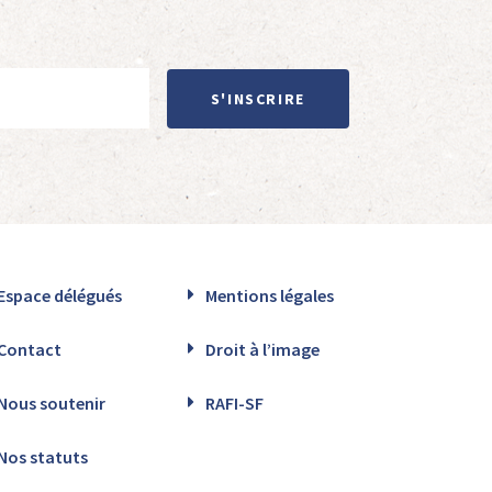
S'INSCRIRE
Espace délégués
Mentions légales
Contact
Droit à l’image
Nous soutenir
RAFI-SF
Nos statuts