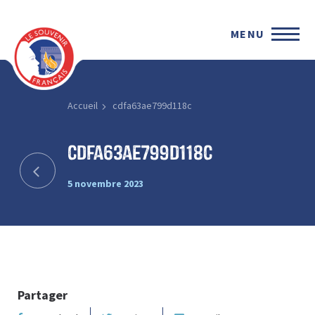
MENU
Accueil
cdfa63ae799d118c
cdfa63ae799d118c
5 novembre 2023
Partager