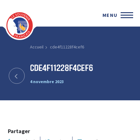
MENU
Accueil
cde4f11228f4cef6
cde4f11228f4cef6
4 novembre 2023
Partager