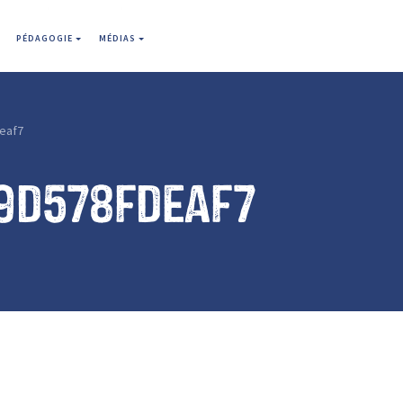
PÉDAGOGIE
MÉDIAS
eaf7
9d578fdeaf7