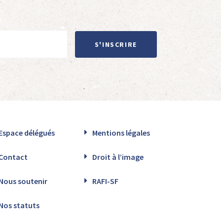
S'INSCRIRE
Espace délégués
Mentions légales
Contact
Droit à l’image
Nous soutenir
RAFI-SF
Nos statuts