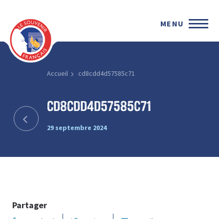
MENU
Accueil
cd8cdd4d57585c71
cd8cdd4d57585c71
29 septembre 2024
Partager