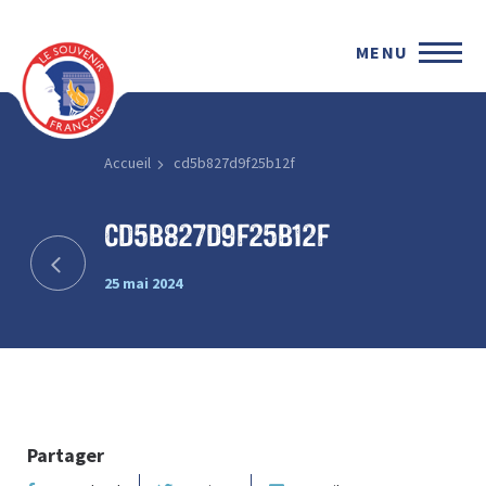
MENU
Accueil
cd5b827d9f25b12f
cd5b827d9f25b12f
25 mai 2024
Partager