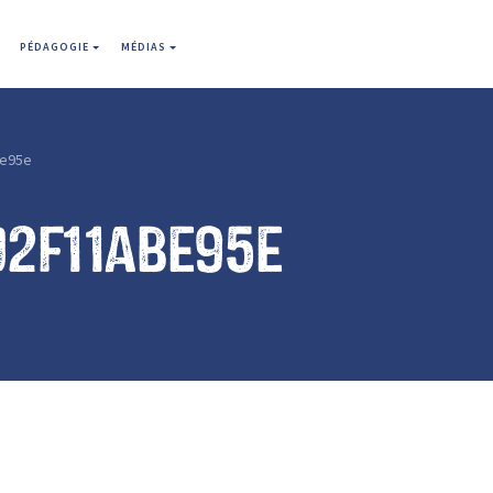
PÉDAGOGIE
MÉDIAS
e95e
02f11abe95e