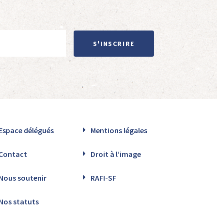
S'INSCRIRE
Espace délégués
Mentions légales
Contact
Droit à l’image
Nous soutenir
RAFI-SF
Nos statuts