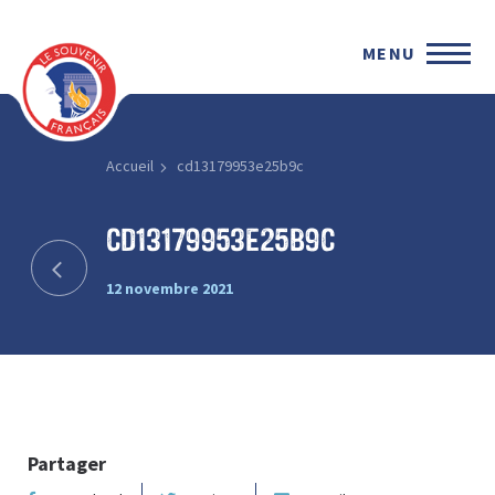
MENU
Accueil
cd13179953e25b9c
cd13179953e25b9c
12 novembre 2021
Partager