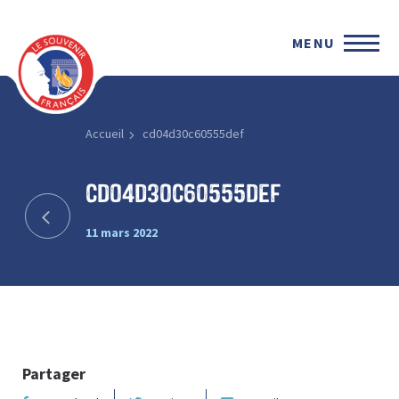
MENU
Accueil
cd04d30c60555def
cd04d30c60555def
11 mars 2022
Partager